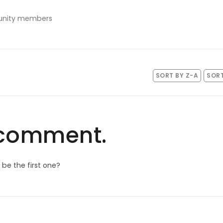
munity members
SORT BY Z-A
SORT
comment.
be the first one?