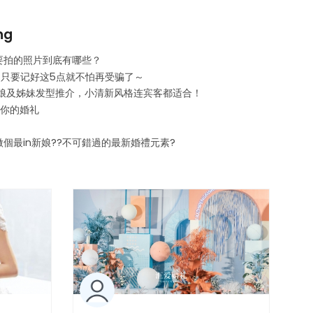
ng
要拍的照片到底有哪些？
只要记好这5点就不怕再受骗了～
 新娘及姊妹发型推介，小清新风格连宾客都适合！
艳你的婚礼
做個最in新娘??不可錯過的最新婚禮元素?