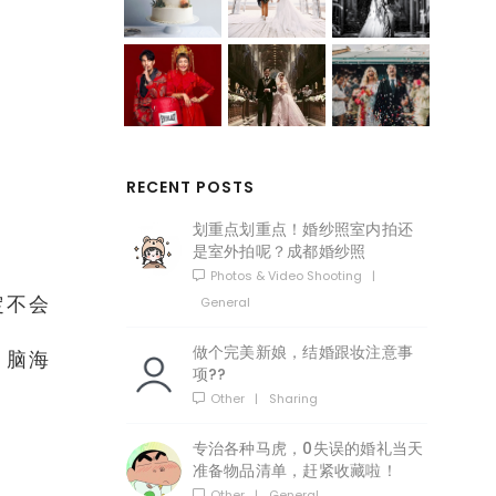
RECENT POSTS
。
划重点划重点！婚纱照室内拍还
是室外拍呢？成都婚纱照
Photos & Video Shooting
|
General
定不会
做个完美新娘，结婚跟妆注意事
？脑海
项??
Other
|
Sharing
专治各种马虎，0失误的婚礼当天
准备物品清单，赶紧收藏啦！
Other
|
General