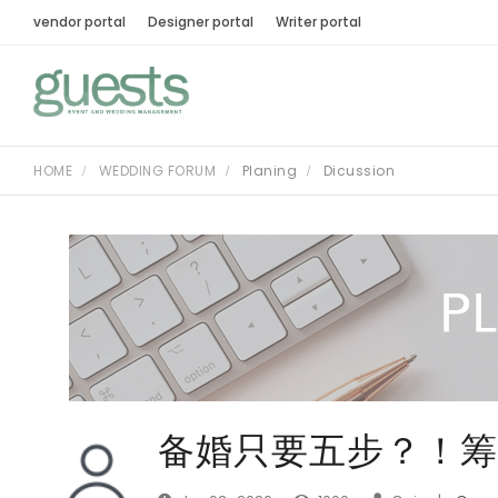
vendor portal
Designer portal
Writer portal
HOME
WEDDING FORUM
Planing
Dicussion
备婚只要五步？！筹