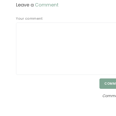
Leave a
Comment
Your comment
COMME
Commen