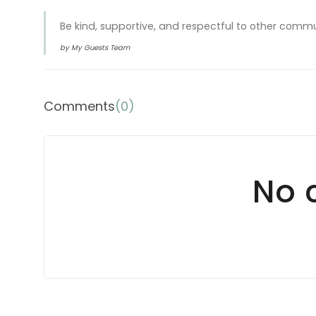
Be kind, supportive, and respectful to other com
by My Guests Team
Comments
(
0
)
No 