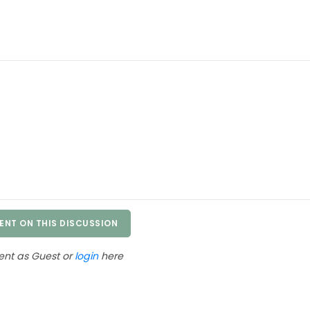
NT ON THIS DISCUSSION
t as Guest or
login
here