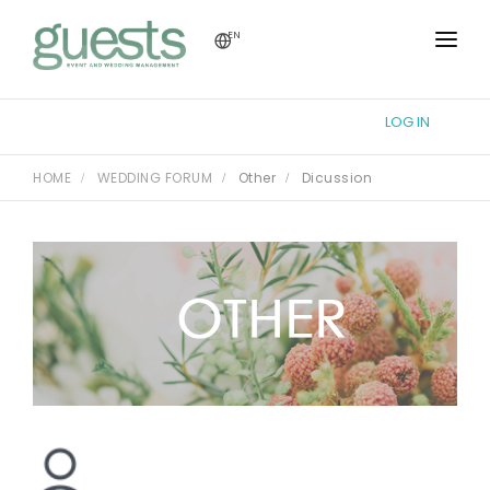
EN
HOME
LOG IN
TUTORIAL
HOME
WEDDING FORUM
Other
Dicussion
WEDDING FORUM
THEME DESIGN
REGISTRY