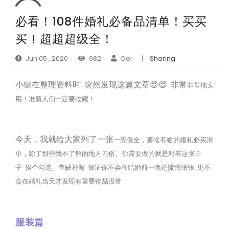
必看！108件婚礼必备品清单！买买
买！超超超级全！
Jun 05 , 2020
982
Ooi
|
Sharing
小编在整理资料时 突然发现这篇文章😍😍 非常
非常地实
用！准新人们一定要收藏！
今天，我就给大家列了一张
一应俱全，要啥有啥的婚礼必买清
单，
除了那些我不了解的地方习俗。
你需要做的就是对着这张单
子
挨个勾选、查缺补漏
保证你不会在结婚前一晚还慌慌张张
更不
会在婚礼当天才发现有重要物品没带
服装篇