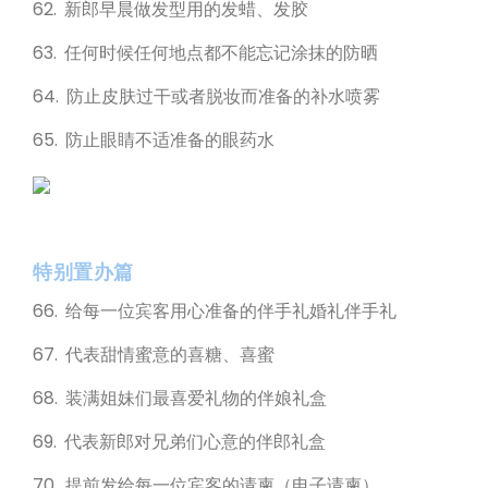
62. 新郎早晨做发型用的发蜡、发胶
63. 任何时候任何地点都不能忘记涂抹的防晒
64. 防止皮肤过干或者脱妆而准备的补水喷雾
65. 防止眼睛不适准备的眼药水
特别置办篇
66. 给每一位宾客用心准备的伴手礼婚礼伴手礼
67. 代表甜情蜜意的喜糖、喜蜜
68. 装满姐妹们最喜爱礼物的伴娘礼盒
69. 代表新郎对兄弟们心意的伴郎礼盒
70. 提前发给每一位宾客的请柬（电子请柬）