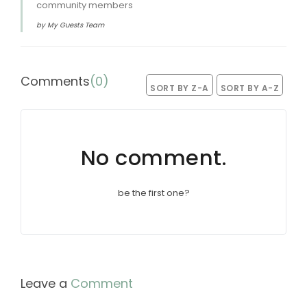
community members
by My Guests Team
Comments
(
0
)
SORT BY Z-A
SORT BY A-Z
No comment.
be the first one?
Leave a
Comment