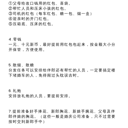
①父母给改口钱用的红包、喜袋。
②帮忙人员和压床小孩的红包。
③司机的红包（每车红包、糖一包、烟一盒）
④迎亲时的开门红包。
⑤压箱底、压床的红包。
4.零钱
一元、十元新币，最好提前用红包包起来，按金额大小分
开保管，方便使用。
5.散烟、散糖
分发任务可以安排给伴郎还有帮忙的人员，一定要搞定楼
下堵婚车的人，免得闹过头耽误吉时。
6.礼炮
安排放礼炮的人员，要提前安排。
7.提前准备好手捧花、新郎胸花、新娘手腕花、父母及伴
郎伴娘的胸花。（这些一般是婚庆公司准备，只不过需要
按时交到新郎手中）