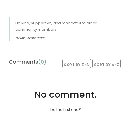
Be kind, supportive, and respectful to other
community members
by My Guests Team
Comments
(
0
)
SORT BY Z-A
SORT BY A-Z
No comment.
be the first one?