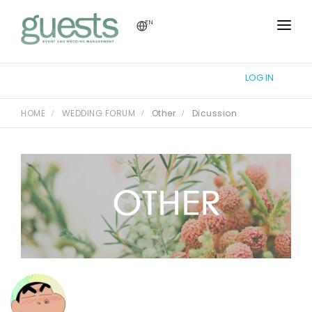
EN
HOME
LOG IN
TUTORIAL
HOME
WEDDING FORUM
Other
Dicussion
WEDDING FORUM
THEME DESIGN
REGISTRY