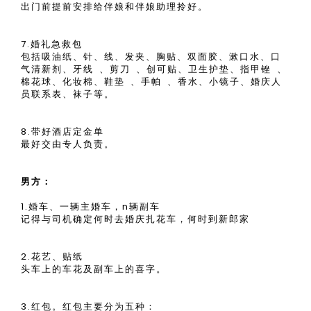
出门前提前安排给伴娘和伴娘助理拎好。
7.婚礼急救包
包括吸油纸、针、线、发夹、胸贴、双面胶、漱口水、口
气清新剂、牙线 、剪刀 、创可贴、卫生护垫、指甲锉 、
棉花球、化妆棉、鞋垫 、手帕 、香水、小镜子、婚庆人
员联系表、袜子等。
8.带好酒店定金单
最好交由专人负责。
男方：
1.婚车、一辆主婚车，n辆副车
记得与司机确定何时去婚庆扎花车，何时到新郎家
2.花艺、贴纸
头车上的车花及副车上的喜字。
3.红包。红包主要分为五种：