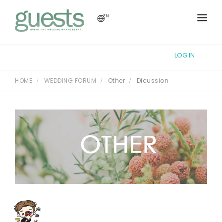
EN
HOME
LOG IN
TUTORIAL
HOME
WEDDING FORUM
Other
Dicussion
WEDDING FORUM
THEME DESIGN
REGISTRY