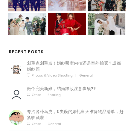
RECENT POSTS
划重点划重点！婚纱照室内拍还是室外拍呢？成都
婚纱照
Photos & Video Shooting
|
General
做个完美新娘，结婚跟妆注意事项??
Other
|
Sharing
专治各种马虎，0失误的婚礼当天准备物品清单，赶
紧收藏啦！
Other
|
General