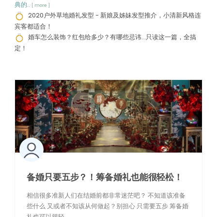
典的..
[ more ]
2020户外草地婚礼发型 - 新娘及姊妹发型推介，小清新风格连
宾客都适合！
婚车怎么装饰？红包给多少？有哪些忌讳…只读这一篇，全搞
定！
备婚只要五步？！筹备婚礼也能很轻松！
相信很多准新人们在结婚前都非常迷茫吧？ 不知道该准备
些什么 又或者不知该从何做起？别担心 只需要五步 筹备婚
礼也可以很轻..