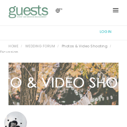
EN
HOME
LOG IN
TUTORIAL
HOME
WEDDING FORUM
Photos & Video Shooting
WEDDING FORUM
Dicussion
THEME DESIGN
REGISTRY