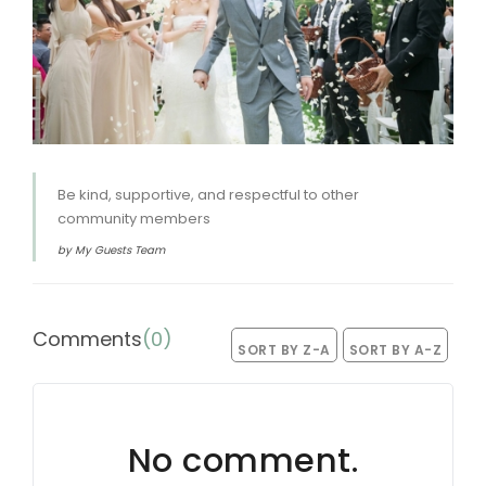
Be kind, supportive, and respectful to other
community members
by My Guests Team
Comments
(
0
)
SORT BY Z-A
SORT BY A-Z
No comment.